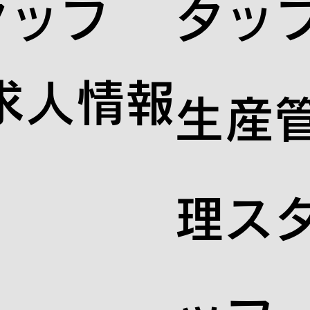
タッフ
タッ
求人情報
生産
理ス