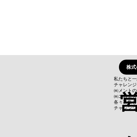
株式
私たちと一
チャレンジ
㈱メントの
㈱エムエス
各々募集し
​チャレン